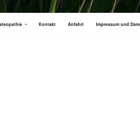
steopathie
Kontakt
Anfahrt
Impressum und Date
L
Herzlich Willkommen in der 
und
Naturheilkunde in Eckho